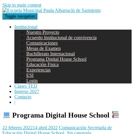
Skip to main content
Toggle navigation
Institucional
Nuestro Proyecto
Acuerdo Institucional de convivencia
Comunicaciones
Mesas de Examen
Bachillerato Internacional
Programa Digital House School
Educación Fisica
Experiencias
ESI
Login
Clases TED
Ingreso 2027
Contacto
|
Programa Digital House School
22 febrero 2022
14 abril 2022
Comunicación Secretaría de
Educación
Digital House School
,
Sin categoría