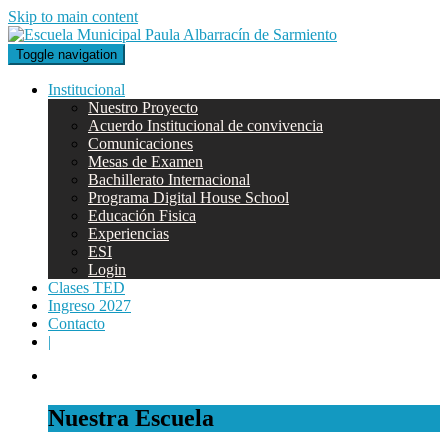
Skip to main content
Toggle navigation
Escuela Municipal Paula Albarracín de
Institucional
Sarmiento
Nuestro Proyecto
Acuerdo Institucional de convivencia
Comunicaciones
Mesas de Examen
Bachillerato Internacional
Programa Digital House School
Educación Fisica
Experiencias
ESI
Login
Clases TED
Ingreso 2027
Contacto
|
Nuestra Escuela