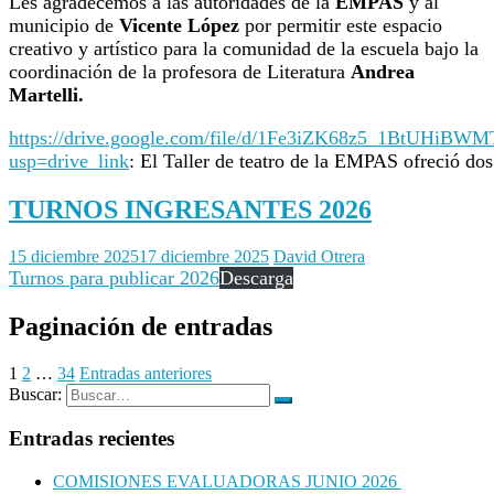
Les agradecemos a las autoridades de la
EMPAS
y al
municipio de
Vicente López
por permitir este espacio
creativo y artístico para la comunidad de la escuela bajo la
coordinación de la profesora de Literatura
Andrea
Martelli.
https://drive.google.com/file/d/1Fe3iZK68z5_1BtUHi
usp=drive_link
: El Taller de teatro de la EMPAS ofreció dos 
TURNOS INGRESANTES 2026
15 diciembre 2025
17 diciembre 2025
David Otrera
Turnos para publicar 2026
Descarga
Paginación de entradas
1
2
…
34
Entradas anteriores
Buscar:
Entradas recientes
COMISIONES EVALUADORAS JUNIO 2026