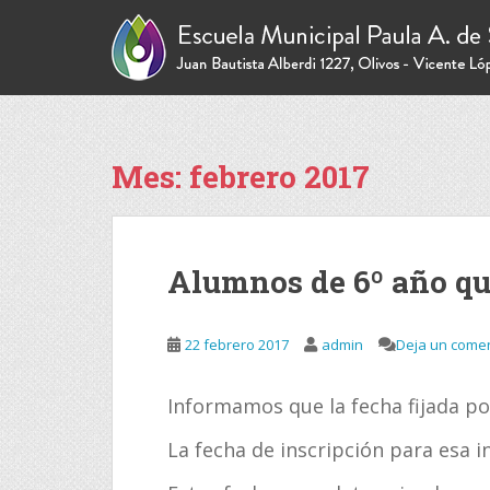
S
k
i
p
t
o
m
Mes:
febrero 2017
a
i
n
c
Alumnos de 6º año qu
o
n
t
22 febrero 2017
admin
Deja un comen
e
n
Informamos que la fecha fijada por
t
La fecha de inscripción para esa in