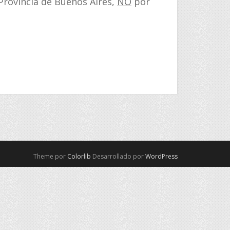
Provincia de Buenos Aires,
NO
por
Theme por
Colorlib
Desarrollado por
WordPress