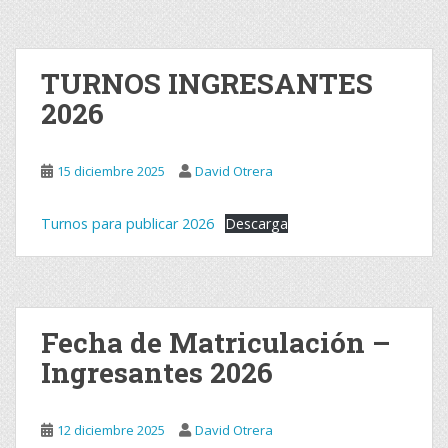
l
T
a
TURNOS INGRESANTES
l
2026
l
e
15 diciembre 2025
David Otrera
r
d
Turnos para publicar 2026
Descarga
e
t
e
Fecha de Matriculación –
a
Ingresantes 2026
t
r
o
12 diciembre 2025
David Otrera