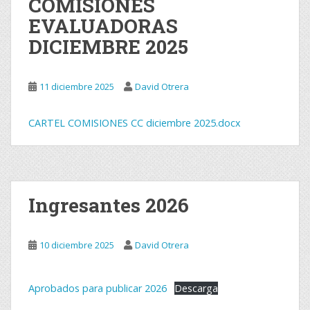
COMISIONES
ó
EVALUADORAS
d
DICIEMBRE 2025
o
s
11 diciembre 2025
David Otrera
o
b
CARTEL COMISIONES CC diciembre 2025.docx
r
a
s
t
Ingresantes 2026
e
a
10 diciembre 2025
David Otrera
t
r
Aprobados para publicar 2026
Descarga
a