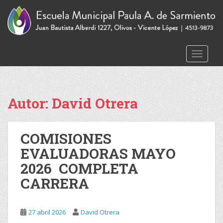
S
k
i
p
t
Toggle 
o
m
a
i
Autor:
David Otrera
n
c
o
COMISIONES
n
EVALUADORAS MAYO
t
2026 COMPLETA
e
n
CARRERA
t
27 abril 2026
David Otrera