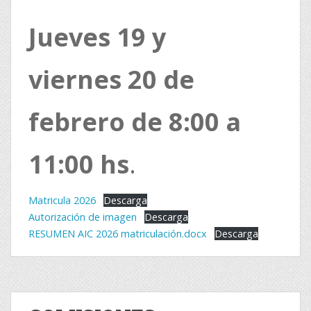
d
Jueves 19 y
e
l
viernes 20 de
a
E
febrero de 8:00 a
M
P
A
11:00 hs
.
S
o
Matricula 2026
Descarga
f
Autorización de imagen
Descarga
RESUMEN AIC 2026 matriculación.docx
Descarga
r
e
c
i