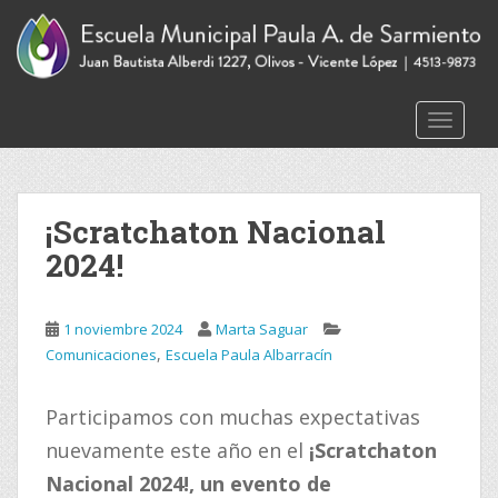
S
k
i
p
t
Toggle 
o
m
a
i
¡Scratchaton Nacional
n
2024!
c
o
n
1 noviembre 2024
Marta Saguar
t
,
Comunicaciones
Escuela Paula Albarracín
e
n
Participamos con muchas expectativas
t
nuevamente este año en el
¡Scratchaton
Nacional 2024!, un evento de